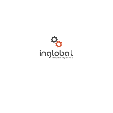
OTEVŘÍT WWW.KLIMA-DRAZICE.CZ